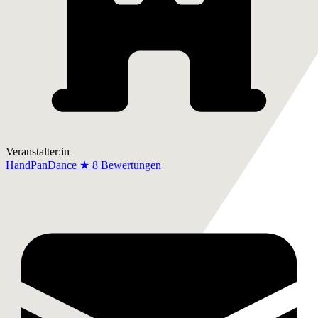
Veranstalter:in
HandPanDance
★
8 Bewertungen