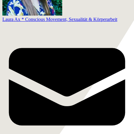
Laura Ax * Conscious Movement, Sexualität & Körperarbeit