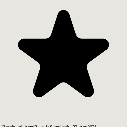
Breathwork AtemReise & Soundbath · 23. Apr 2026