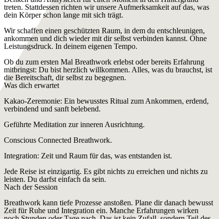
treten. Stattdessen richten wir unsere Aufmerksamkeit auf das, was
dein Körper schon lange mit sich trägt.
Wir schaffen einen geschützten Raum, in dem du entschleunigen,
ankommen und dich wieder mit dir selbst verbinden kannst. Ohne
Leistungsdruck. In deinem eigenen Tempo.
Ob du zum ersten Mal Breathwork erlebst oder bereits Erfahrung
mitbringst: Du bist herzlich willkommen. Alles, was du brauchst, ist
die Bereitschaft, dir selbst zu begegnen.
Was dich erwartet
Kakao-Zeremonie: Ein bewusstes Ritual zum Ankommen, erdend,
verbindend und sanft belebend.
Geführte Meditation zur inneren Ausrichtung.
Conscious Connected Breathwork.
Integration: Zeit und Raum für das, was entstanden ist.
Jede Reise ist einzigartig. Es gibt nichts zu erreichen und nichts zu
leisten. Du darfst einfach da sein.
Nach der Session
Breathwork kann tiefe Prozesse anstoßen. Plane dir danach bewusst
Zeit für Ruhe und Integration ein. Manche Erfahrungen wirken
noch Stunden oder Tage nach. Das ist kein Zufall, sondern Teil des